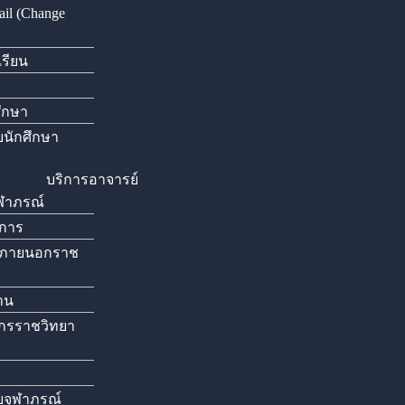
il (Change
เรียน
ศึกษา
นักศึกษา
บริการอาจารย์
ุฬาภรณ์
ิการ
กภายนอกราช
่าน
กรราชวิทยา
ัยจุฬาภรณ์