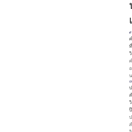
คำ
ค
ท
ว
ค
อ
น
ป
ป
ส
ว
ป
ป
ส
ว