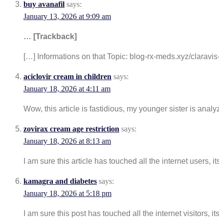
buy avanafil
says:
January 13, 2026 at 9:09 am
… [Trackback]
[…] Informations on that Topic: blog-rx-meds.xyz/claravis
aciclovir cream in children
says:
January 18, 2026 at 4:11 am
Wow, this article is fastidious, my younger sister is analy
zovirax cream age restriction
says:
January 18, 2026 at 8:13 am
I am sure this article has touched all the internet users, i
kamagra and diabetes
says:
January 18, 2026 at 5:18 pm
I am sure this post has touched all the internet visitors, i