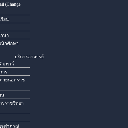
il (Change
เรียน
ศึกษา
นักศึกษา
บริการอาจารย์
ุฬาภรณ์
ิการ
กภายนอกราช
่าน
กรราชวิทยา
ัยจุฬาภรณ์