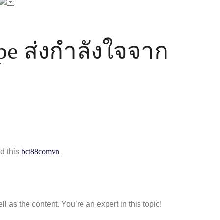
pe ส่งกำลังใจจาก
nd this
bet88comvn
ll as the content. You’re an expert in this topic!