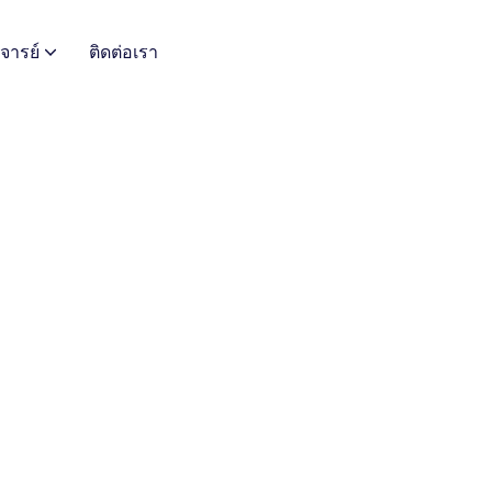
จารย์
ติดต่อเรา
ทศใช้งานจากภายนอกราชวิทยาลัยฯ
าลัยจุฬาภรณ์